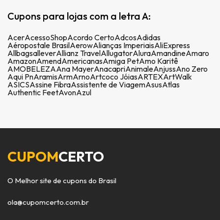
Cupons para lojas com a letra A:
Acer
AcessoShop
Acordo Certo
Adcos
Adidas
Aéropostale Brasil
Aerow
Alianças Imperiais
AliExpress
Allbags
allever
Allianz Travel
Allugator
Alura
Amandine
Amaro
Amazon
Amend
Americanas
Amiga Pet
Amo Karitê
AMOBELEZA
Ana Mayer
Anacapri
Animale
Anjuss
Ano Zero
Aqui Pn
Aramis
Arm
Arno
Artcoco Jóias
ARTEX
ArtWalk
ASICS
Assine Fibra
Assistente de Viagem
Asus
Atlas
Authentic Feet
Avon
Azul
CUPOM
CERTO
O Melhor site de cupons do Brasil
ola@cupomcerto.com.br