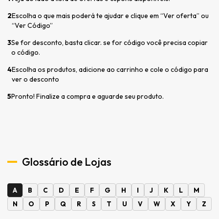
2
Escolha o que mais poderá te ajudar e clique em “Ver oferta” ou
“Ver Código”
3
Se for desconto, basta clicar. se for código você precisa copiar
o código.
4
Escolha os produtos, adicione ao carrinho e cole o código para
ver o desconto
5
Pronto! Finalize a compra e aguarde seu produto.
Glossário de Lojas
A
B
C
D
E
F
G
H
I
J
K
L
M
N
O
P
Q
R
S
T
U
V
W
X
Y
Z