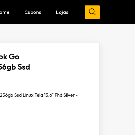
ome
Cupons
Lojas
ok Go
56gb Ssd
gb Ssd Linux Tela 15,6" Fhd Silver -