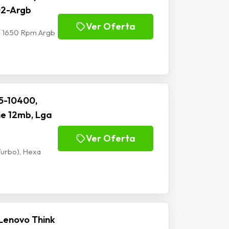
02-Argb
Ver Oferta
m 1650 Rpm Argb
I5-10400,
he 12mb, Lga
Ver Oferta
Turbo), Hexa
Lenovo Think