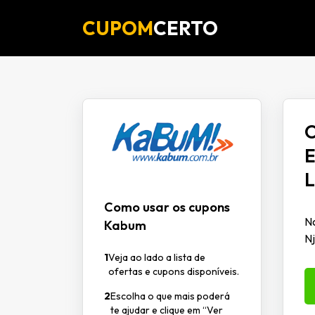
CUPOM
CERTO
O
E
L
Como usar os cupons
No
Kabum
N
1
Veja ao lado a lista de
ofertas e cupons disponíveis.
2
Escolha o que mais poderá
te ajudar e clique em “Ver