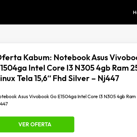
H
ferta Kabum: Notebook Asus Vivobo
1504ga Intel Core I3 N305 4gb Ram 2
inux Tela 15,6″ Fhd Silver – Nj447
tebook Asus Vivobook Go E1504ga Intel Core I3 N305 4gb Ram 256
j447
VER OFERTA