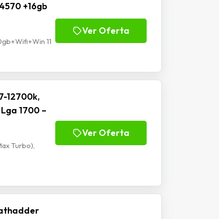
5 4570 +16gb
Ver Oferta
0gb+Wifi+Win 11
7-12700k,
 Lga 1700 –
Ver Oferta
Max Turbo),
athadder