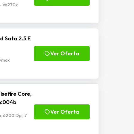
 - Vx270x
d Sata 2.5 E
Ver Oferta
Mymax
sefire Core,
-Mc004b
Ver Oferta
, 6200 Dpi, 7