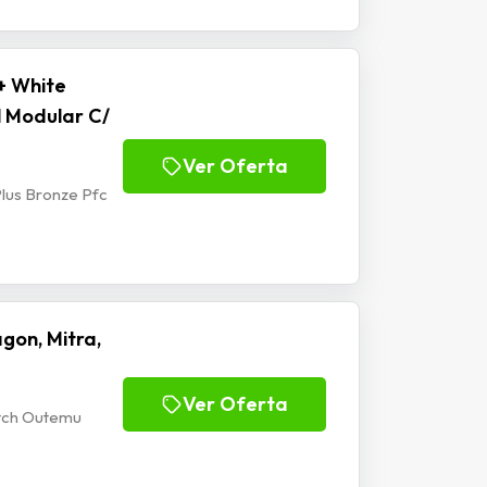
+ White
l Modular C/
Ver Oferta
lus Bronze Pfc
gon, Mitra,
Ver Oferta
itch Outemu