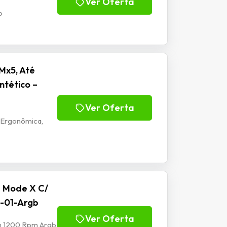
Ver Oferta
b
Mx5, Até
ntético –
Ver Oferta
 Ergonômica,
e Mode X C/
-01-Argb
Ver Oferta
mm 1200 Rpm Argb