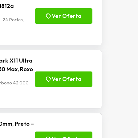
Jl812a
Ver Oferta
, 24 Portas,
rk X11 Ultra
50 Max, Roxo
Ver Oferta
Carbono 42.000
0mm, Preto –