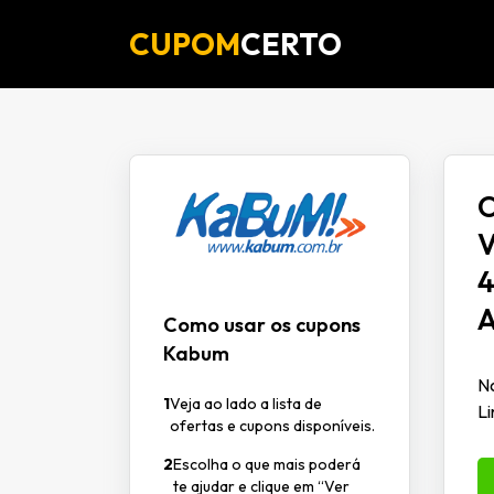
CUPOM
CERTO
O
V
4
A
Como usar os cupons
Kabum
No
1
Veja ao lado a lista de
Li
ofertas e cupons disponíveis.
2
Escolha o que mais poderá
te ajudar e clique em “Ver