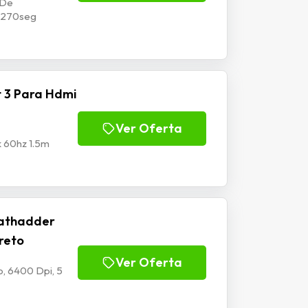
 De
p1270seg
 3 Para Hdmi
Ver Oferta
k 60hz 1.5m
athadder
Preto
Ver Oferta
, 6400 Dpi, 5