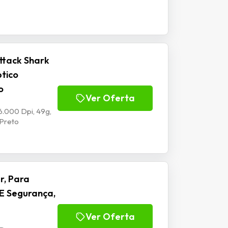
ttack Shark
ptico
o
Ver Oferta
6.000 Dpi, 49g,
 Preto
r, Para
E Segurança,
Ver Oferta