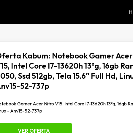
H
ferta Kabum: Notebook Gamer Acer 
15, Intel Core I7-13620h 13ªg, 16gb Ra
050, Ssd 512gb, Tela 15.6″ Full Hd, Lin
nv15-52-737p
tebook Gamer Acer Nitro V15, Intel Core I7-13620h 13ªg, 16gb Ram
nux - Anv15-52-737p
VER OFERTA