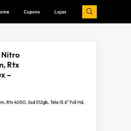
ome
Cupons
Lojas
Nitro
m, Rtx
ux –
, Rtx 4050, Ssd 512gb, Tela 15.6" Full Hd,