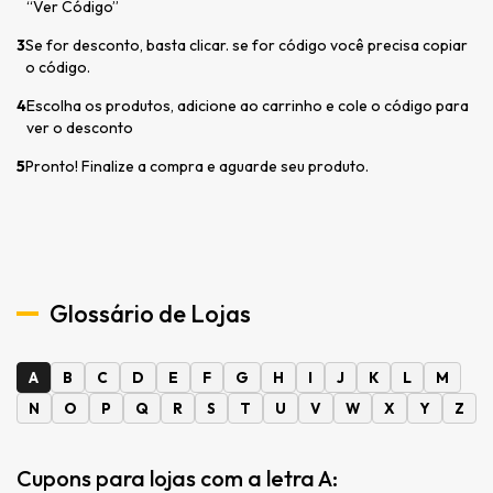
“Ver Código”
3
Se for desconto, basta clicar. se for código você precisa copiar
o código.
4
Escolha os produtos, adicione ao carrinho e cole o código para
ver o desconto
5
Pronto! Finalize a compra e aguarde seu produto.
Glossário de Lojas
A
B
C
D
E
F
G
H
I
J
K
L
M
N
O
P
Q
R
S
T
U
V
W
X
Y
Z
Cupons para lojas com a letra A: