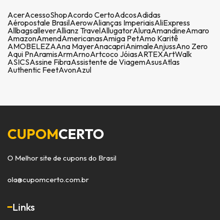
Acer
AcessoShop
Acordo Certo
Adcos
Adidas
Aéropostale Brasil
Aerow
Alianças Imperiais
AliExpress
Allbags
allever
Allianz Travel
Allugator
Alura
Amandine
Amaro
Amazon
Amend
Americanas
Amiga Pet
Amo Karitê
AMOBELEZA
Ana Mayer
Anacapri
Animale
Anjuss
Ano Zero
Aqui Pn
Aramis
Arm
Arno
Artcoco Jóias
ARTEX
ArtWalk
ASICS
Assine Fibra
Assistente de Viagem
Asus
Atlas
Authentic Feet
Avon
Azul
CUPOM
CERTO
O Melhor site de cupons do Brasil
ola@cupomcerto.com.br
Links