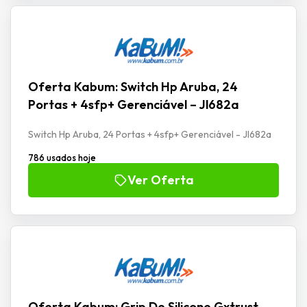
Oferta Kabum: Switch Hp Aruba, 24
Portas + 4sfp+ Gerenciável – Jl682a
Switch Hp Aruba, 24 Portas + 4sfp+ Gerenciável - Jl682a
786 usados hoje
Ver Oferta
Oferta Kabum: Grip De Silicone Gxtrust