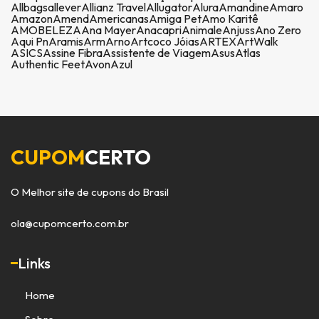
Allbags
allever
Allianz Travel
Allugator
Alura
Amandine
Amaro
Amazon
Amend
Americanas
Amiga Pet
Amo Karitê
AMOBELEZA
Ana Mayer
Anacapri
Animale
Anjuss
Ano Zero
Aqui Pn
Aramis
Arm
Arno
Artcoco Jóias
ARTEX
ArtWalk
ASICS
Assine Fibra
Assistente de Viagem
Asus
Atlas
Authentic Feet
Avon
Azul
CUPOM
CERTO
O Melhor site de cupons do Brasil
ola@cupomcerto.com.br
Links
Home