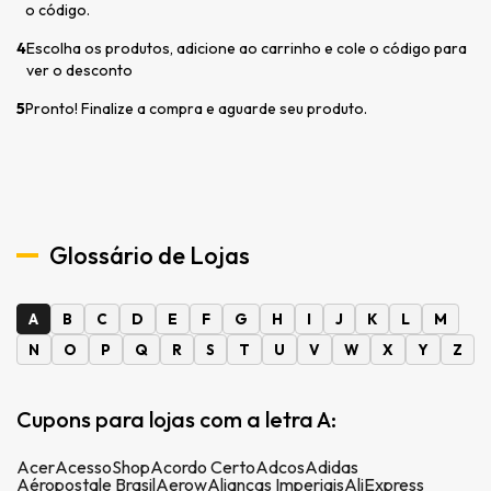
o código.
4
Escolha os produtos, adicione ao carrinho e cole o código para
ver o desconto
5
Pronto! Finalize a compra e aguarde seu produto.
Glossário de Lojas
A
B
C
D
E
F
G
H
I
J
K
L
M
N
O
P
Q
R
S
T
U
V
W
X
Y
Z
Cupons para lojas com a letra A:
Acer
AcessoShop
Acordo Certo
Adcos
Adidas
Aéropostale Brasil
Aerow
Alianças Imperiais
AliExpress