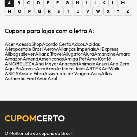
A
B
C
D
E
F
G
H
I
J
K
L
M
N
O
P
Q
R
S
T
U
V
W
X
Y
Z
Cupons para lojas com a letra A:
Acer
AcessoShop
Acordo Certo
Adcos
Adidas
Aéropostale Brasil
Aerow
Alianças Imperiais
AliExpress
Allbags
allever
Allianz Travel
Allugator
Alura
Amandine
Amaro
Amazon
Amend
Americanas
Amiga Pet
Amo Karitê
AMOBELEZA
Ana Mayer
Anacapri
Animale
Anjuss
Ano Zero
Aqui Pn
Aramis
Arm
Arno
Artcoco Jóias
ARTEX
ArtWalk
ASICS
Assine Fibra
Assistente de Viagem
Asus
Atlas
Authentic Feet
Avon
Azul
CUPOM
CERTO
O Melhor site de cupons do Brasil