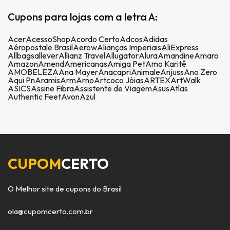
Cupons para lojas com a letra A:
Acer
AcessoShop
Acordo Certo
Adcos
Adidas
Aéropostale Brasil
Aerow
Alianças Imperiais
AliExpress
Allbags
allever
Allianz Travel
Allugator
Alura
Amandine
Amaro
Amazon
Amend
Americanas
Amiga Pet
Amo Karitê
AMOBELEZA
Ana Mayer
Anacapri
Animale
Anjuss
Ano Zero
Aqui Pn
Aramis
Arm
Arno
Artcoco Jóias
ARTEX
ArtWalk
ASICS
Assine Fibra
Assistente de Viagem
Asus
Atlas
Authentic Feet
Avon
Azul
CUPOM
CERTO
O Melhor site de cupons do Brasil
ola@cupomcerto.com.br