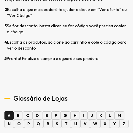
2
Escolha o que mais poderá te ajudar e clique em “Ver oferta” ou
“Ver Código”
3
Se for desconto, basta clicar. se for código você precisa copiar
o código.
4
Escolha os produtos, adicione ao carrinho e cole o código para
ver o desconto
5
Pronto! Finalize a compra e aguarde seu produto.
Glossário de Lojas
A
B
C
D
E
F
G
H
I
J
K
L
M
N
O
P
Q
R
S
T
U
V
W
X
Y
Z