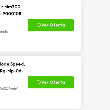
ir Mm300,
h-9000108-
Ver Oferta
rande
Mode Speed,
 Rg-Mp-06-
Ver Oferta
900x300mm)