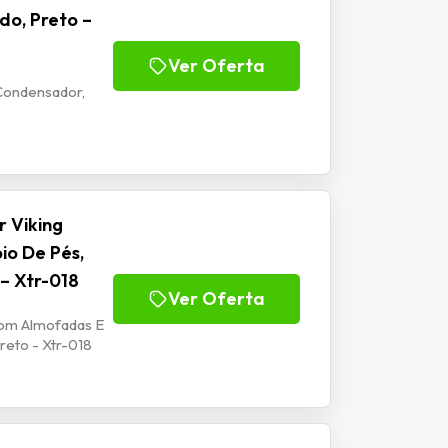
do, Preto –
Ver Oferta
Condensador,
 Viking
io De Pés,
 – Xtr-018
Ver Oferta
Com Almofadas E
reto - Xtr-018