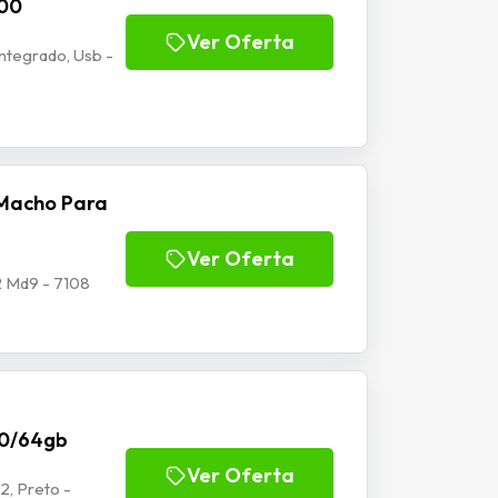
100
Ver Oferta
tegrado, Usb -
Macho Para
Ver Oferta
 Md9 - 7108
70/64gb
Ver Oferta
2, Preto -