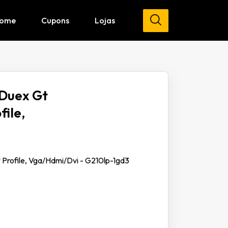
ome
Cupons
Lojas
 Duex Gt
file,
 Profile, Vga/Hdmi/Dvi - G210lp-1gd3