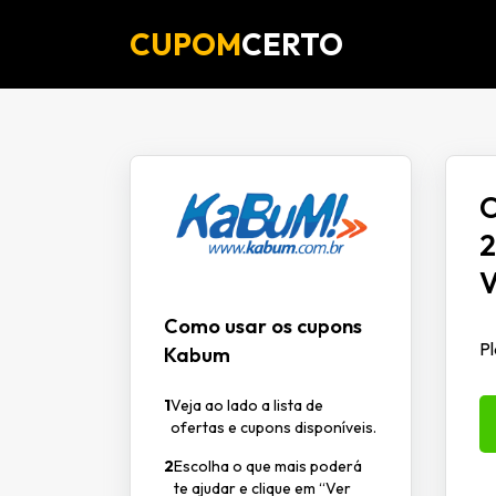
CUPOM
CERTO
O
2
V
Como usar os cupons
Pl
Kabum
1
Veja ao lado a lista de
ofertas e cupons disponíveis.
2
Escolha o que mais poderá
te ajudar e clique em “Ver