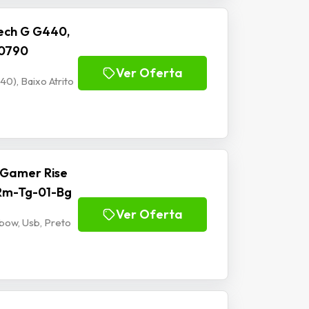
ech G G440,
00790
Ver Oferta
), Baixo Atrito
 Gamer Rise
 Rm-Tg-01-Bg
Ver Oferta
bow, Usb, Preto