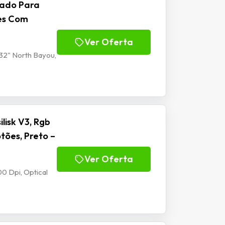
lado Para
tes Com
Ver Oferta
32" North Bayou,
isk V3, Rgb
tões, Preto –
Ver Oferta
0 Dpi, Optical