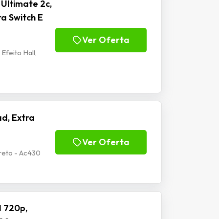
Ultimate 2c,
ra Switch E
Ver Oferta
Efeito Hall,
d, Extra
Ver Oferta
reto - Ac430
 720p,