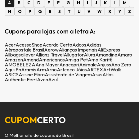
A
B
C
D
E
F
G
H
I
J
K
L
M
N
O
P
Q
R
S
T
U
V
W
X
Y
Z
Cupons para lojas com a letra A:
Acer
AcessoShop
Acordo Certo
Adcos
Adidas
Aéropostale Brasil
Aerow
Alianças Imperiais
AliExpress
Allbags
allever
Allianz Travel
Allugator
Alura
Amandine
Amaro
Amazon
Amend
Americanas
Amiga Pet
Amo Karitê
AMOBELEZA
Ana Mayer
Anacapri
Animale
Anjuss
Ano Zero
Aqui Pn
Aramis
Arm
Arno
Artcoco Jóias
ARTEX
ArtWalk
ASICS
Assine Fibra
Assistente de Viagem
Asus
Atlas
Authentic Feet
Avon
Azul
CUPOM
CERTO
O Melhor site de cupons do Brasil