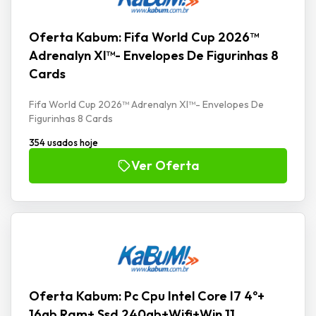
Oferta Kabum: Fifa World Cup 2026™
Adrenalyn Xl™- Envelopes De Figurinhas 8
Cards
Fifa World Cup 2026™ Adrenalyn Xl™- Envelopes De
Figurinhas 8 Cards
354 usados hoje
Ver Oferta
Oferta Kabum: Pc Cpu Intel Core I7 4º+
16gb Ram+ Ssd 240gb+Wifi+Win 11