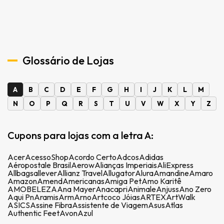
Glossário de Lojas
A
B
C
D
E
F
G
H
I
J
K
L
M
N
O
P
Q
R
S
T
U
V
W
X
Y
Z
Cupons para lojas com a letra A:
Acer
AcessoShop
Acordo Certo
Adcos
Adidas
Aéropostale Brasil
Aerow
Alianças Imperiais
AliExpress
Allbags
allever
Allianz Travel
Allugator
Alura
Amandine
Amaro
Amazon
Amend
Americanas
Amiga Pet
Amo Karitê
AMOBELEZA
Ana Mayer
Anacapri
Animale
Anjuss
Ano Zero
Aqui Pn
Aramis
Arm
Arno
Artcoco Jóias
ARTEX
ArtWalk
ASICS
Assine Fibra
Assistente de Viagem
Asus
Atlas
Authentic Feet
Avon
Azul