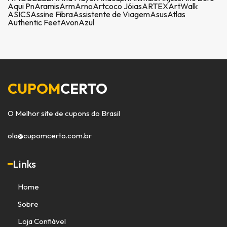
Aqui Pn
Aramis
Arm
Arno
Artcoco Jóias
ARTEX
ArtWalk
ASICS
Assine Fibra
Assistente de Viagem
Asus
Atlas
Authentic Feet
Avon
Azul
CUPOM
CERTO
O Melhor site de cupons do Brasil
ola@cupomcerto.com.br
Links
Home
Sobre
Loja Confiável