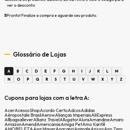
ver o desconto
5
Pronto! Finalize a compra e aguarde seu produto.
Glossário de Lojas
A
B
C
D
E
F
G
H
I
J
K
L
M
N
O
P
Q
R
S
T
U
V
W
X
Y
Z
Cupons para lojas com a letra A:
Acer
AcessoShop
Acordo Certo
Adcos
Adidas
Aéropostale Brasil
Aerow
Alianças Imperiais
AliExpress
Allbags
allever
Allianz Travel
Allugator
Alura
Amandine
Amaro
Amazon
Amend
Americanas
Amiga Pet
Amo Karitê
AMOBELEZA
Ana Mayer
Anacapri
Animale
Anjuss
Ano Zero