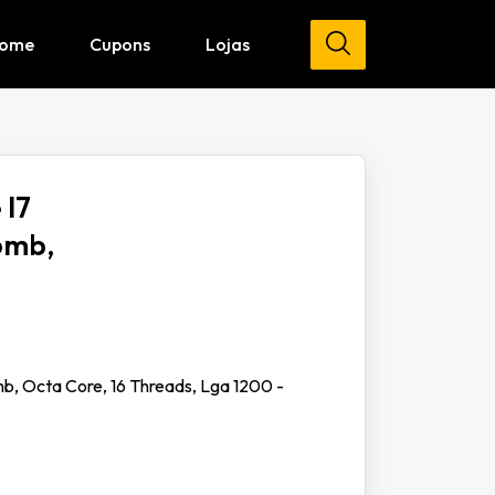
ome
Cupons
Lojas
 I7
6mb,
b, Octa Core, 16 Threads, Lga 1200 -