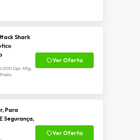
ttack Shark
ptico
o
Ver Oferta
6.000 Dpi, 49g,
 Preto
r, Para
E Segurança,
Ver Oferta