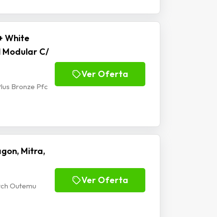
+ White
l Modular C/
Ver Oferta
lus Bronze Pfc
gon, Mitra,
Ver Oferta
itch Outemu