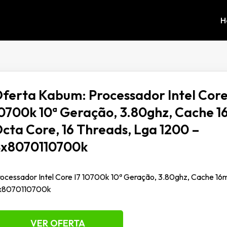
H
ferta Kabum: Processador Intel Core
0700k 10ª Geração, 3.80ghz, Cache 1
cta Core, 16 Threads, Lga 1200 –
x8070110700k
ocessador Intel Core I7 10700k 10ª Geração, 3.80ghz, Cache 16m
x8070110700k
VER OFERTA