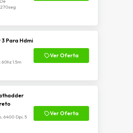
 De
p1270seg
 3 Para Hdmi
Ver Oferta
k 60hz 1.5m
athadder
Preto
Ver Oferta
, 6400 Dpi, 5