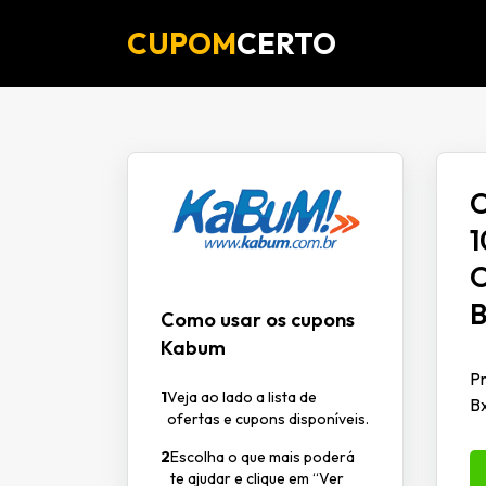
CUPOM
CERTO
O
1
O
B
Como usar os cupons
Kabum
Pr
1
Veja ao lado a lista de
B
ofertas e cupons disponíveis.
2
Escolha o que mais poderá
te ajudar e clique em “Ver