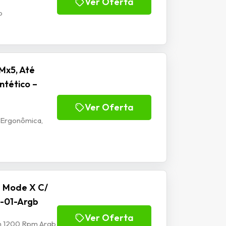
Ver Oferta
b
Mx5, Até
ntético –
Ver Oferta
 Ergonômica,
e Mode X C/
-01-Argb
Ver Oferta
mm 1200 Rpm Argb