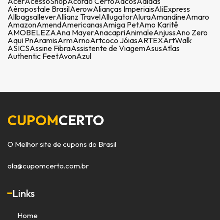
Acer
AcessoShop
Acordo Certo
Adcos
Adidas
Aéropostale Brasil
Aerow
Alianças Imperiais
AliExpress
Allbags
allever
Allianz Travel
Allugator
Alura
Amandine
Amaro
Amazon
Amend
Americanas
Amiga Pet
Amo Karitê
AMOBELEZA
Ana Mayer
Anacapri
Animale
Anjuss
Ano Zero
Aqui Pn
Aramis
Arm
Arno
Artcoco Jóias
ARTEX
ArtWalk
ASICS
Assine Fibra
Assistente de Viagem
Asus
Atlas
Authentic Feet
Avon
Azul
CUPOM
CERTO
O Melhor site de cupons do Brasil
ola@cupomcerto.com.br
Links
Home