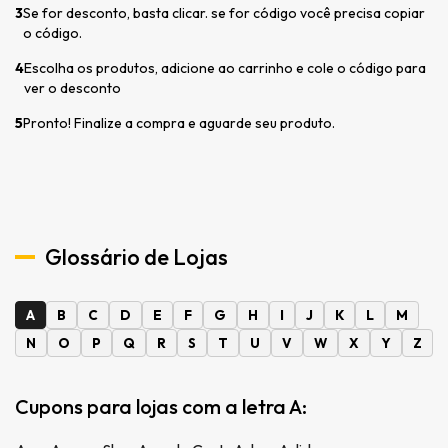
3
Se for desconto, basta clicar. se for código você precisa copiar
o código.
4
Escolha os produtos, adicione ao carrinho e cole o código para
ver o desconto
5
Pronto! Finalize a compra e aguarde seu produto.
Glossário de Lojas
A
B
C
D
E
F
G
H
I
J
K
L
M
N
O
P
Q
R
S
T
U
V
W
X
Y
Z
Cupons para lojas com a letra A: