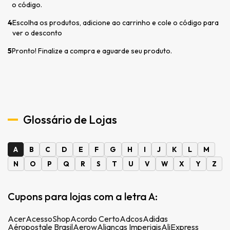
o código.
4
Escolha os produtos, adicione ao carrinho e cole o código para
ver o desconto
5
Pronto! Finalize a compra e aguarde seu produto.
Glossário de Lojas
A
B
C
D
E
F
G
H
I
J
K
L
M
N
O
P
Q
R
S
T
U
V
W
X
Y
Z
Cupons para lojas com a letra A:
Acer
AcessoShop
Acordo Certo
Adcos
Adidas
Aéropostale Brasil
Aerow
Alianças Imperiais
AliExpress