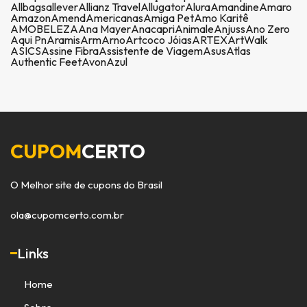
Allbags
allever
Allianz Travel
Allugator
Alura
Amandine
Amaro
Amazon
Amend
Americanas
Amiga Pet
Amo Karitê
AMOBELEZA
Ana Mayer
Anacapri
Animale
Anjuss
Ano Zero
Aqui Pn
Aramis
Arm
Arno
Artcoco Jóias
ARTEX
ArtWalk
ASICS
Assine Fibra
Assistente de Viagem
Asus
Atlas
Authentic Feet
Avon
Azul
CUPOM
CERTO
O Melhor site de cupons do Brasil
ola@cupomcerto.com.br
Links
Home