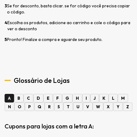
3
Se for desconto, basta clicar. se for código você precisa copiar
o código.
4
Escolha os produtos, adicione ao carrinho e cole o código para
ver o desconto
5
Pronto! Finalize a compra e aguarde seu produto.
Glossário de Lojas
A
B
C
D
E
F
G
H
I
J
K
L
M
N
O
P
Q
R
S
T
U
V
W
X
Y
Z
Cupons para lojas com a letra A: