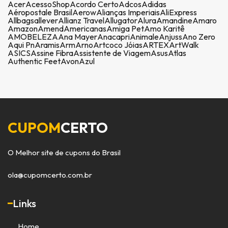
Acer
AcessoShop
Acordo Certo
Adcos
Adidas
Aéropostale Brasil
Aerow
Alianças Imperiais
AliExpress
Allbags
allever
Allianz Travel
Allugator
Alura
Amandine
Amaro
Amazon
Amend
Americanas
Amiga Pet
Amo Karitê
AMOBELEZA
Ana Mayer
Anacapri
Animale
Anjuss
Ano Zero
Aqui Pn
Aramis
Arm
Arno
Artcoco Jóias
ARTEX
ArtWalk
ASICS
Assine Fibra
Assistente de Viagem
Asus
Atlas
Authentic Feet
Avon
Azul
CUPOM
CERTO
O Melhor site de cupons do Brasil
ola@cupomcerto.com.br
Links
Home