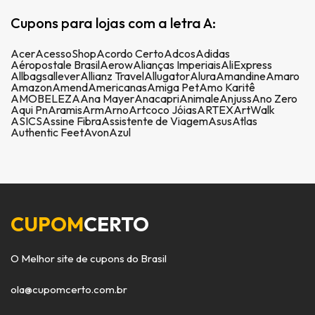
Cupons para lojas com a letra A:
Acer
AcessoShop
Acordo Certo
Adcos
Adidas
Aéropostale Brasil
Aerow
Alianças Imperiais
AliExpress
Allbags
allever
Allianz Travel
Allugator
Alura
Amandine
Amaro
Amazon
Amend
Americanas
Amiga Pet
Amo Karitê
AMOBELEZA
Ana Mayer
Anacapri
Animale
Anjuss
Ano Zero
Aqui Pn
Aramis
Arm
Arno
Artcoco Jóias
ARTEX
ArtWalk
ASICS
Assine Fibra
Assistente de Viagem
Asus
Atlas
Authentic Feet
Avon
Azul
CUPOM
CERTO
O Melhor site de cupons do Brasil
ola@cupomcerto.com.br