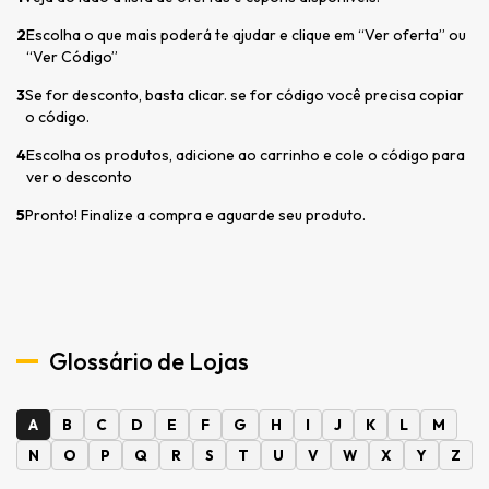
2
Escolha o que mais poderá te ajudar e clique em “Ver oferta” ou
“Ver Código”
3
Se for desconto, basta clicar. se for código você precisa copiar
o código.
4
Escolha os produtos, adicione ao carrinho e cole o código para
ver o desconto
5
Pronto! Finalize a compra e aguarde seu produto.
Glossário de Lojas
A
B
C
D
E
F
G
H
I
J
K
L
M
N
O
P
Q
R
S
T
U
V
W
X
Y
Z