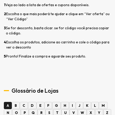
1
Veja ao lado a lista de ofertas e cupons disponíveis.
2
Escolha o que mais poderá te ajudar e clique em “Ver oferta” ou
“Ver Código”
3
Se for desconto, basta clicar. se for código você precisa copiar
o código.
4
Escolha os produtos, adicione ao carrinho e cole o código para
ver o desconto
5
Pronto! Finalize a compra e aguarde seu produto.
Glossário de Lojas
A
B
C
D
E
F
G
H
I
J
K
L
M
N
O
P
Q
R
S
T
U
V
W
X
Y
Z