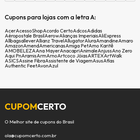
Cupons para lojas com a letra A:
Acer
AcessoShop
Acordo Certo
Adcos
Adidas
Aéropostale Brasil
Aerow
Alianças Imperiais
AliExpress
Allbags
allever
Allianz Travel
Allugator
Alura
Amandine
Amaro
Amazon
Amend
Americanas
Amiga Pet
Amo Karitê
AMOBELEZA
Ana Mayer
Anacapri
Animale
Anjuss
Ano Zero
Aqui Pn
Aramis
Arm
Arno
Artcoco Jóias
ARTEX
ArtWalk
ASICS
Assine Fibra
Assistente de Viagem
Asus
Atlas
Authentic Feet
Avon
Azul
CUPOM
CERTO
O Melhor site de cupons do Brasil
ola@cupomcerto.com.br