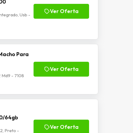
100
Ver Oferta
tegrado, Usb -
Macho Para
Ver Oferta
 Md9 - 7108
70/64gb
Ver Oferta
2, Preto -