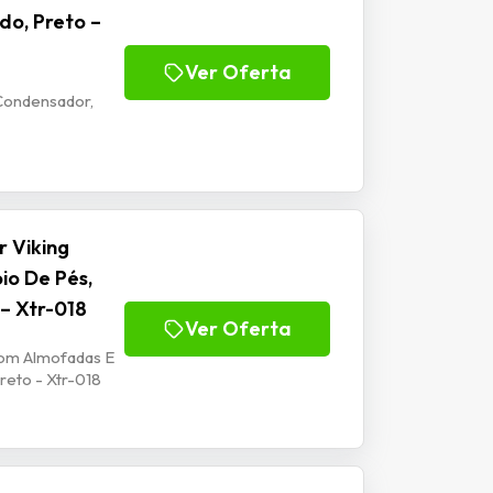
do, Preto –
Ver Oferta
Condensador,
 Viking
io De Pés,
 – Xtr-018
Ver Oferta
Com Almofadas E
reto - Xtr-018