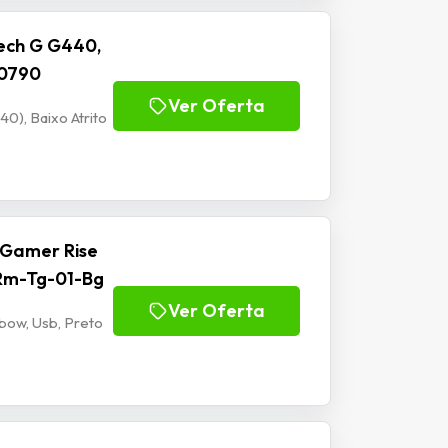
ech G G440,
00790
Ver Oferta
), Baixo Atrito
 Gamer Rise
 Rm-Tg-01-Bg
Ver Oferta
bow, Usb, Preto