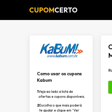
CUPOM
CERTO
O
M
Ro
Como usar os cupons
Kabum
1
Veja ao lado a lista de
ofertas e cupons disponíveis.
2
Escolha o que mais poderá
te ajudar e clique em “Ver