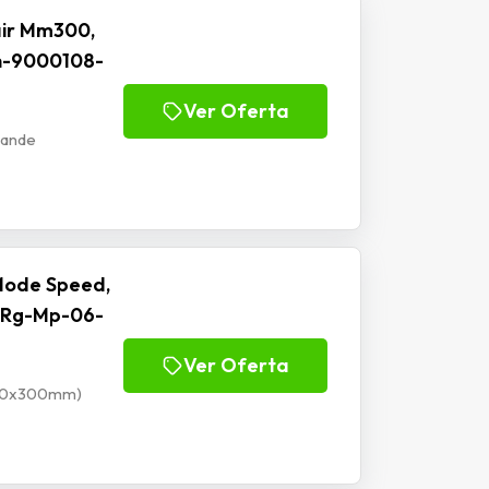
ir Mm300,
h-9000108-
Ver Oferta
rande
Mode Speed,
 Rg-Mp-06-
Ver Oferta
900x300mm)