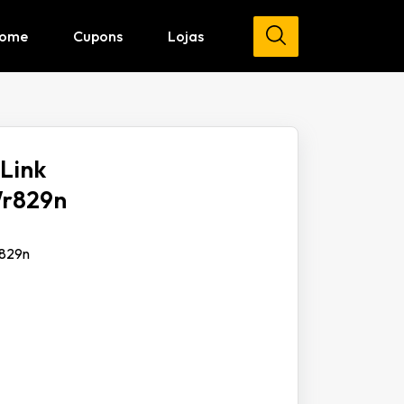
ome
Cupons
Lojas
Link
Wr829n
r829n