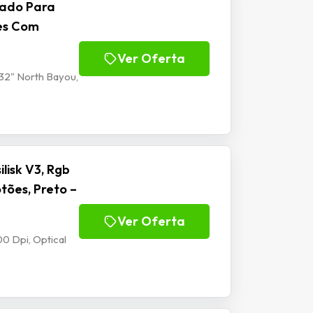
lado Para
tes Com
Ver Oferta
32" North Bayou,
isk V3, Rgb
tões, Preto –
Ver Oferta
0 Dpi, Optical