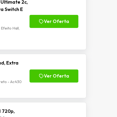
Ultimate 2c,
ra Switch E
Ver Oferta
Efeito Hall,
d, Extra
Ver Oferta
reto - Ac430
 720p,