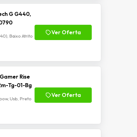
ech G G440,
00790
Ver Oferta
), Baixo Atrito
 Gamer Rise
 Rm-Tg-01-Bg
Ver Oferta
bow, Usb, Preto