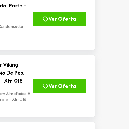
do, Preto –
Ver Oferta
Condensador,
 Viking
io De Pés,
 – Xtr-018
Ver Oferta
Com Almofadas E
reto - Xtr-018