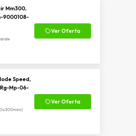
ir Mm300,
h-9000108-
Ver Oferta
rande
Mode Speed,
 Rg-Mp-06-
Ver Oferta
900x300mm)