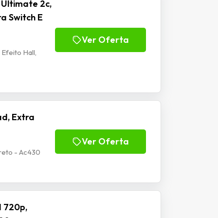
Ultimate 2c,
ra Switch E
Ver Oferta
Efeito Hall,
d, Extra
Ver Oferta
reto - Ac430
 720p,