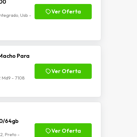
100
Ver Oferta
tegrado, Usb -
Macho Para
Ver Oferta
 Md9 - 7108
70/64gb
Ver Oferta
2, Preto -