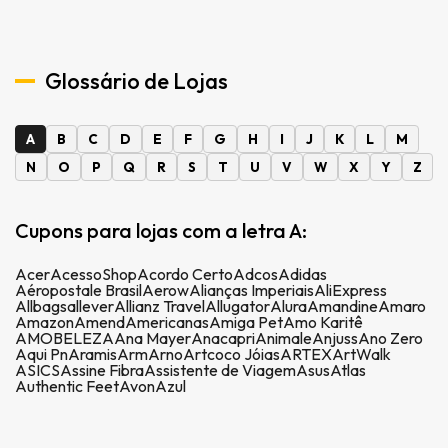
Glossário de Lojas
A
B
C
D
E
F
G
H
I
J
K
L
M
N
O
P
Q
R
S
T
U
V
W
X
Y
Z
Cupons para lojas com a letra A:
Acer
AcessoShop
Acordo Certo
Adcos
Adidas
Aéropostale Brasil
Aerow
Alianças Imperiais
AliExpress
Allbags
allever
Allianz Travel
Allugator
Alura
Amandine
Amaro
Amazon
Amend
Americanas
Amiga Pet
Amo Karitê
AMOBELEZA
Ana Mayer
Anacapri
Animale
Anjuss
Ano Zero
Aqui Pn
Aramis
Arm
Arno
Artcoco Jóias
ARTEX
ArtWalk
ASICS
Assine Fibra
Assistente de Viagem
Asus
Atlas
Authentic Feet
Avon
Azul