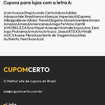
Cupons para lojas com a letra A:
Acer
AcessoShop
Acordo Certo
Adcos
Adidas
Aéropostale Brasil
Aerow
Alianças Imperiais
AliExpress
Allbags
allever
Allianz Travel
Allugator
Alura
Amandine
Amaro
Amazon
Amend
Americanas
Amiga Pet
Amo Karitê
AMOBELEZA
Ana Mayer
Anacapri
Animale
Anjuss
Ano Zero
Aqui Pn
Aramis
Arm
Arno
Artcoco Jóias
ARTEX
ArtWalk
ASICS
Assine Fibra
Assistente de Viagem
Asus
Atlas
Authentic Feet
Avon
Azul
CUPOM
CERTO
O Melhor site de cupons do Brasil
ola@cupomcerto.com.br
Links