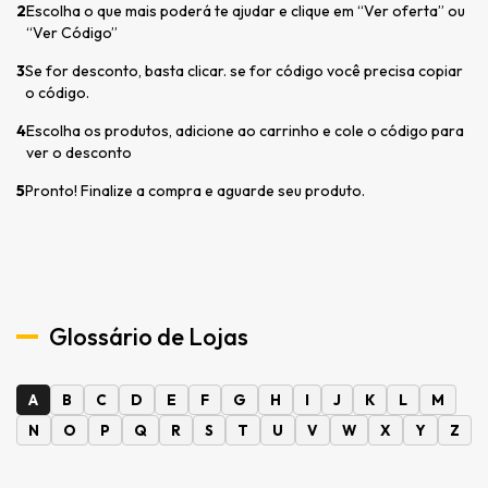
2
Escolha o que mais poderá te ajudar e clique em “Ver oferta” ou
“Ver Código”
3
Se for desconto, basta clicar. se for código você precisa copiar
o código.
4
Escolha os produtos, adicione ao carrinho e cole o código para
ver o desconto
5
Pronto! Finalize a compra e aguarde seu produto.
Glossário de Lojas
A
B
C
D
E
F
G
H
I
J
K
L
M
N
O
P
Q
R
S
T
U
V
W
X
Y
Z