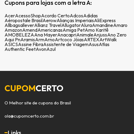
Cupons para lojas com a letra A:
Acer
AcessoShop
Acordo Certo
Adcos
Adidas
Aéropostale Brasil
Aerow
Alianças Imperiais
AliExpress
Allbags
allever
Allianz Travel
Allugator
Alura
Amandine
Amaro
Amazon
Amend
Americanas
Amiga Pet
Amo Karitê
AMOBELEZA
Ana Mayer
Anacapri
Animale
Anjuss
Ano Zero
Aqui Pn
Aramis
Arm
Arno
Artcoco Jóias
ARTEX
ArtWalk
ASICS
Assine Fibra
Assistente de Viagem
Asus
Atlas
Authentic Feet
Avon
Azul
CUPOM
CERTO
O Melhor site de cupons do Brasil
ola@cupomcerto.com.br
Links