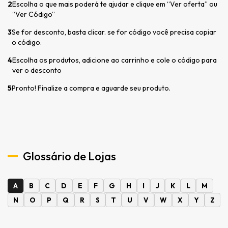
2
Escolha o que mais poderá te ajudar e clique em “Ver oferta” ou
“Ver Código”
3
Se for desconto, basta clicar. se for código você precisa copiar
o código.
4
Escolha os produtos, adicione ao carrinho e cole o código para
ver o desconto
5
Pronto! Finalize a compra e aguarde seu produto.
Glossário de Lojas
A
B
C
D
E
F
G
H
I
J
K
L
M
N
O
P
Q
R
S
T
U
V
W
X
Y
Z