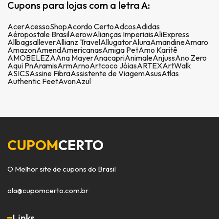
Cupons para lojas com a letra A:
Acer
AcessoShop
Acordo Certo
Adcos
Adidas
Aéropostale Brasil
Aerow
Alianças Imperiais
AliExpress
Allbags
allever
Allianz Travel
Allugator
Alura
Amandine
Amaro
Amazon
Amend
Americanas
Amiga Pet
Amo Karitê
AMOBELEZA
Ana Mayer
Anacapri
Animale
Anjuss
Ano Zero
Aqui Pn
Aramis
Arm
Arno
Artcoco Jóias
ARTEX
ArtWalk
ASICS
Assine Fibra
Assistente de Viagem
Asus
Atlas
Authentic Feet
Avon
Azul
CUPOM
CERTO
O Melhor site de cupons do Brasil
ola@cupomcerto.com.br
Links