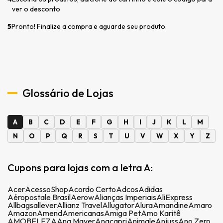
ver o desconto
5
Pronto! Finalize a compra e aguarde seu produto.
Glossário de Lojas
A
B
C
D
E
F
G
H
I
J
K
L
M
N
O
P
Q
R
S
T
U
V
W
X
Y
Z
Cupons para lojas com a letra A:
Acer
AcessoShop
Acordo Certo
Adcos
Adidas
Aéropostale Brasil
Aerow
Alianças Imperiais
AliExpress
Allbags
allever
Allianz Travel
Allugator
Alura
Amandine
Amaro
Amazon
Amend
Americanas
Amiga Pet
Amo Karitê
AMOBELEZA
Ana Mayer
Anacapri
Animale
Anjuss
Ano Zero