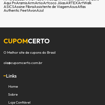
Aqui Pn
Aramis
Arm
Arno
Artcoco Jóias
ARTEX
ArtWalk
ASICS
Assine Fibra
Assistente de Viagem
Asus
Atlas
Authentic Feet
Avon
Azul
CUPOM
CERTO
O Melhor site de cupons do Brasil
ola@cupomcerto.com.br
Links
Home
Sobre
Loja Confiável