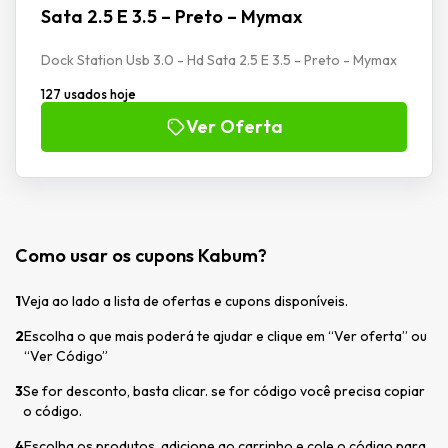
Sata 2.5 E 3.5 – Preto – Mymax
Dock Station Usb 3.0 - Hd Sata 2.5 E 3.5 - Preto - Mymax
127 usados hoje
Ver Oferta
Como usar os cupons Kabum?
1
Veja ao lado a lista de ofertas e cupons disponíveis.
2
Escolha o que mais poderá te ajudar e clique em “Ver oferta” ou
“Ver Código”
3
Se for desconto, basta clicar. se for código você precisa copiar
o código.
4
Escolha os produtos, adicione ao carrinho e cole o código para