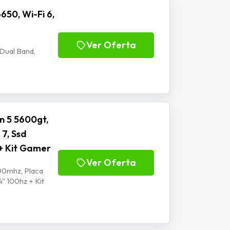
650, Wi-Fi 6,
Ver Oferta
 Dual Band,
n 5 5600gt,
7, Ssd
+ Kit Gamer
Ver Oferta
00mhz, Placa
" 100hz + Kit