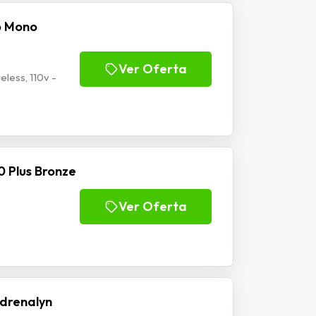
o Mono
Ver Oferta
less, 110v -
 Plus Bronze
Ver Oferta
drenalyn