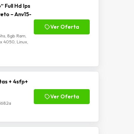
″ Full Hd Ips
reto – Anv15-
Ver Oferta
hs, 8gb Ram,
tx 4050, Linux,
tas + 4sfp+
Ver Oferta
Jl682a