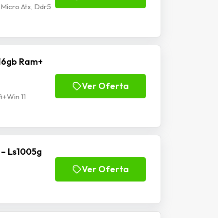
Micro Atx, Ddr5
 16gb Ram+
Ver Oferta
i+Win 11
 – Ls1005g
Ver Oferta