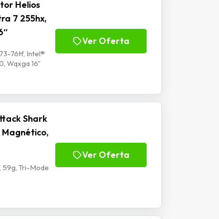
or Helios
tra 7 255hx,
6″
Ver Oferta
3-76tf, Intel®
0, Wqxga 16"
ttack Shark
 Magnético,
Ver Oferta
 59g, Tri-Mode