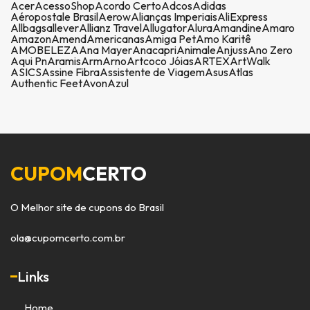
Acer
AcessoShop
Acordo Certo
Adcos
Adidas
Aéropostale Brasil
Aerow
Alianças Imperiais
AliExpress
Allbags
allever
Allianz Travel
Allugator
Alura
Amandine
Amaro
Amazon
Amend
Americanas
Amiga Pet
Amo Karitê
AMOBELEZA
Ana Mayer
Anacapri
Animale
Anjuss
Ano Zero
Aqui Pn
Aramis
Arm
Arno
Artcoco Jóias
ARTEX
ArtWalk
ASICS
Assine Fibra
Assistente de Viagem
Asus
Atlas
Authentic Feet
Avon
Azul
CUPOM
CERTO
O Melhor site de cupons do Brasil
ola@cupomcerto.com.br
Links
Home