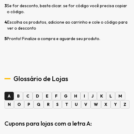
3
Se for desconto, basta clicar. se for código você precisa copiar
o código.
4
Escolha os produtos, adicione ao carrinho e cole o código para
ver o desconto
5
Pronto! Finalize a compra e aguarde seu produto.
Glossário de Lojas
A
B
C
D
E
F
G
H
I
J
K
L
M
N
O
P
Q
R
S
T
U
V
W
X
Y
Z
Cupons para lojas com a letra A: