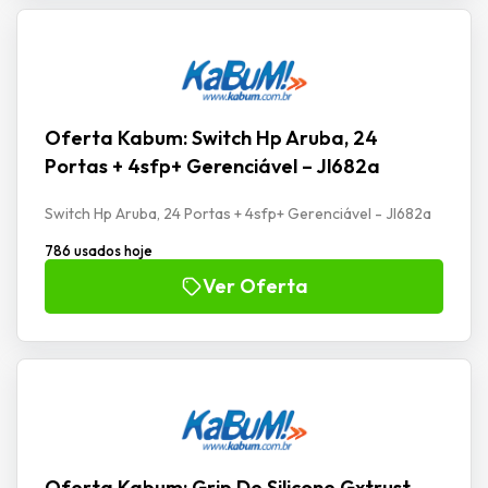
Oferta Kabum: Switch Hp Aruba, 24
Portas + 4sfp+ Gerenciável – Jl682a
Switch Hp Aruba, 24 Portas + 4sfp+ Gerenciável - Jl682a
786 usados hoje
Ver Oferta
Oferta Kabum: Grip De Silicone Gxtrust