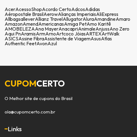
Acer
AcessoShop
Acordo Certo
Adcos
Adidas
Aéropostale Brasil
Aerow
Alianças Imperiais
AliExpress
Allbags
allever
Allianz Travel
Allugator
Alura
Amandine
Amaro
Amazon
Amend
Americanas
Amiga Pet
Amo Karitê
AMOBELEZA
Ana Mayer
Anacapri
Animale
Anjuss
Ano Zero
Aqui Pn
Aramis
Arm
Arno
Artcoco Jóias
ARTEX
ArtWalk
ASICS
Assine Fibra
Assistente de Viagem
Asus
Atlas
Authentic Feet
Avon
Azul
CUPOM
CERTO
O Melhor site de cupons do Brasil
ola@cupomcerto.com.br
Links