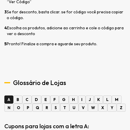
“Ver Código”
3
Se for desconto, basta clicar. se for código você precisa copiar
o código.
4
Escolha os produtos, adicione ao carrinho e cole o código para
ver o desconto
5
Pronto! Finalize a compra e aguarde seu produto.
Glossário de Lojas
A
B
C
D
E
F
G
H
I
J
K
L
M
N
O
P
Q
R
S
T
U
V
W
X
Y
Z
Cupons para lojas com a letra A: