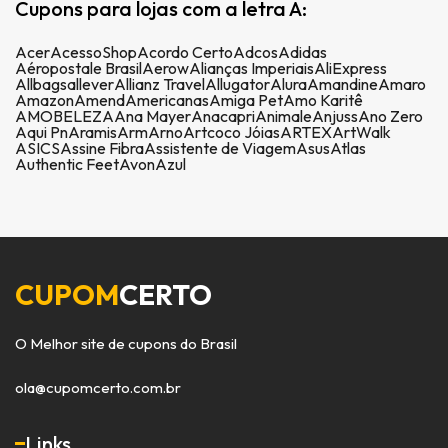
Cupons para lojas com a letra A:
Acer
AcessoShop
Acordo Certo
Adcos
Adidas
Aéropostale Brasil
Aerow
Alianças Imperiais
AliExpress
Allbags
allever
Allianz Travel
Allugator
Alura
Amandine
Amaro
Amazon
Amend
Americanas
Amiga Pet
Amo Karitê
AMOBELEZA
Ana Mayer
Anacapri
Animale
Anjuss
Ano Zero
Aqui Pn
Aramis
Arm
Arno
Artcoco Jóias
ARTEX
ArtWalk
ASICS
Assine Fibra
Assistente de Viagem
Asus
Atlas
Authentic Feet
Avon
Azul
CUPOM
CERTO
O Melhor site de cupons do Brasil
ola@cupomcerto.com.br
Links