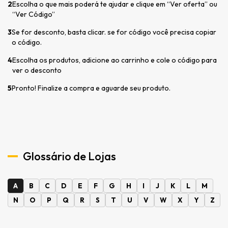
2
Escolha o que mais poderá te ajudar e clique em “Ver oferta” ou
“Ver Código”
3
Se for desconto, basta clicar. se for código você precisa copiar
o código.
4
Escolha os produtos, adicione ao carrinho e cole o código para
ver o desconto
5
Pronto! Finalize a compra e aguarde seu produto.
Glossário de Lojas
A
B
C
D
E
F
G
H
I
J
K
L
M
N
O
P
Q
R
S
T
U
V
W
X
Y
Z