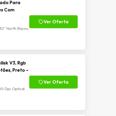
lado Para
tes Com
Ver Oferta
32" North Bayou,
isk V3, Rgb
tões, Preto –
Ver Oferta
0 Dpi, Optical