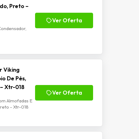
do, Preto –
Ver Oferta
Condensador,
 Viking
io De Pés,
 – Xtr-018
Ver Oferta
Com Almofadas E
reto - Xtr-018