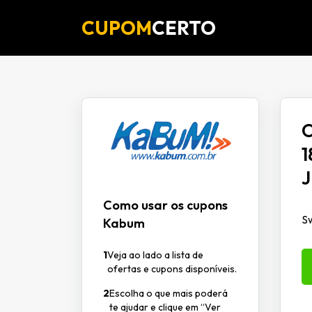
CUPOM
CERTO
O
1
J
Como usar os cupons
Sw
Kabum
1
Veja ao lado a lista de
ofertas e cupons disponíveis.
2
Escolha o que mais poderá
te ajudar e clique em “Ver