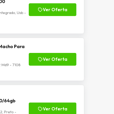
100
Ver Oferta
tegrado, Usb -
Macho Para
Ver Oferta
 Md9 - 7108
70/64gb
Ver Oferta
2, Preto -