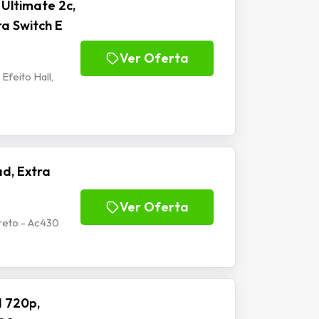
Ultimate 2c,
ra Switch E
Ver Oferta
Efeito Hall,
d, Extra
Ver Oferta
reto - Ac430
 720p,