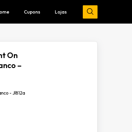
ome
Cupons
Lojas
nt On
ranco –
anco - Jl812a