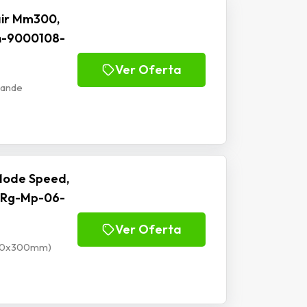
ir Mm300,
h-9000108-
Ver Oferta
rande
Mode Speed,
 Rg-Mp-06-
Ver Oferta
900x300mm)