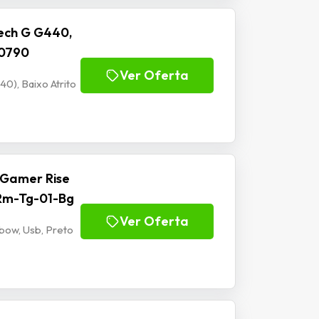
ech G G440,
00790
Ver Oferta
), Baixo Atrito
 Gamer Rise
 Rm-Tg-01-Bg
Ver Oferta
bow, Usb, Preto