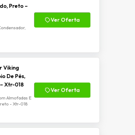
do, Preto –
Ver Oferta
Condensador,
 Viking
io De Pés,
 – Xtr-018
Ver Oferta
Com Almofadas E
reto - Xtr-018