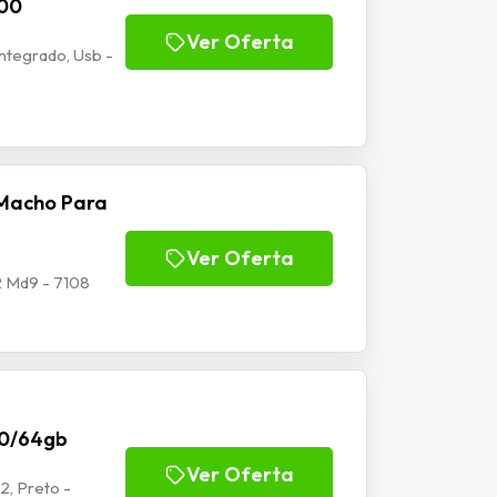
100
Ver Oferta
tegrado, Usb -
Macho Para
Ver Oferta
 Md9 - 7108
70/64gb
Ver Oferta
2, Preto -