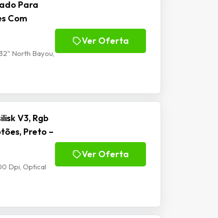
lado Para
tes Com
Ver Oferta
32" North Bayou,
isk V3, Rgb
tões, Preto –
Ver Oferta
0 Dpi, Optical