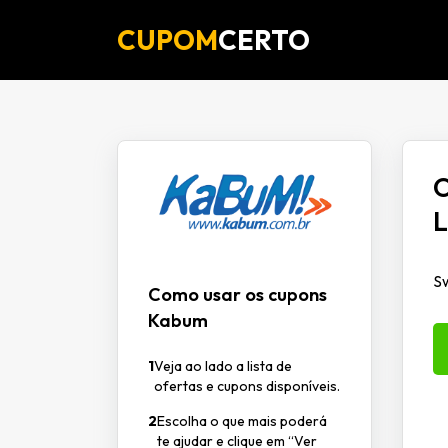
CUPOM
CERTO
O
L
Sw
Como usar os cupons
Kabum
1
Veja ao lado a lista de
ofertas e cupons disponíveis.
2
Escolha o que mais poderá
te ajudar e clique em “Ver