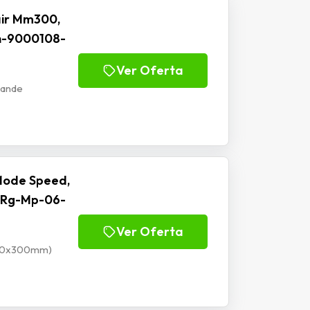
ir Mm300,
h-9000108-
Ver Oferta
rande
Mode Speed,
 Rg-Mp-06-
Ver Oferta
900x300mm)