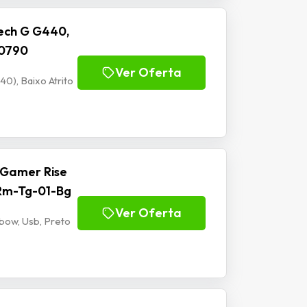
ech G G440,
00790
Ver Oferta
), Baixo Atrito
 Gamer Rise
 Rm-Tg-01-Bg
Ver Oferta
bow, Usb, Preto