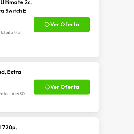
Ultimate 2c,
ra Switch E
Ver Oferta
Efeito Hall,
d, Extra
Ver Oferta
reto - Ac430
 720p,