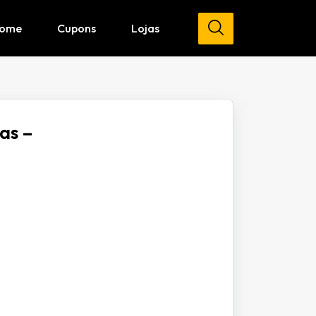
ome
Cupons
Lojas
as –