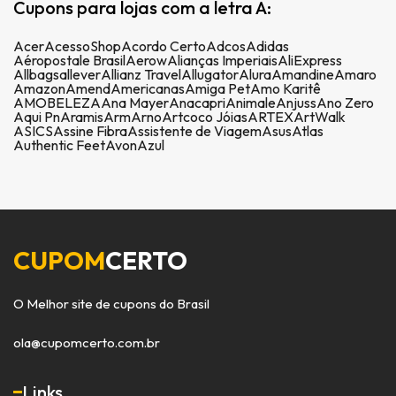
Cupons para lojas com a letra A:
Acer
AcessoShop
Acordo Certo
Adcos
Adidas
Aéropostale Brasil
Aerow
Alianças Imperiais
AliExpress
Allbags
allever
Allianz Travel
Allugator
Alura
Amandine
Amaro
Amazon
Amend
Americanas
Amiga Pet
Amo Karitê
AMOBELEZA
Ana Mayer
Anacapri
Animale
Anjuss
Ano Zero
Aqui Pn
Aramis
Arm
Arno
Artcoco Jóias
ARTEX
ArtWalk
ASICS
Assine Fibra
Assistente de Viagem
Asus
Atlas
Authentic Feet
Avon
Azul
CUPOM
CERTO
O Melhor site de cupons do Brasil
ola@cupomcerto.com.br
Links