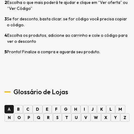
2
Escolha o que mais poderá te ajudar e clique em “Ver oferta” ou
“Ver Código”
3
Se for desconto, basta clicar. se for código você precisa copiar
o código.
4
Escolha os produtos, adicione ao carrinho e cole o código para
ver o desconto
5
Pronto! Finalize a compra e aguarde seu produto.
Glossário de Lojas
A
B
C
D
E
F
G
H
I
J
K
L
M
N
O
P
Q
R
S
T
U
V
W
X
Y
Z