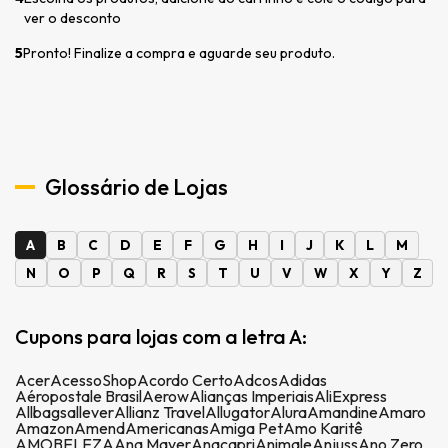
ver o desconto
5
Pronto! Finalize a compra e aguarde seu produto.
Glossário de Lojas
A
B
C
D
E
F
G
H
I
J
K
L
M
N
O
P
Q
R
S
T
U
V
W
X
Y
Z
Cupons para lojas com a letra A:
Acer
AcessoShop
Acordo Certo
Adcos
Adidas
Aéropostale Brasil
Aerow
Alianças Imperiais
AliExpress
Allbags
allever
Allianz Travel
Allugator
Alura
Amandine
Amaro
Amazon
Amend
Americanas
Amiga Pet
Amo Karitê
AMOBELEZA
Ana Mayer
Anacapri
Animale
Anjuss
Ano Zero