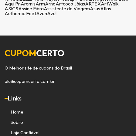
Aqui Pn
Aramis
Arm
Arno
Artcoco Jóias
ARTEX
ArtWalk
ASICS
Assine Fibra
Assistente de Viagem
Asus
Atlas
Authentic Feet
Avon
Azul
CUPOM
CERTO
O Melhor site de cupons do Brasil
ola@cupomcerto.com.br
Links
Home
Sobre
Loja Confiável