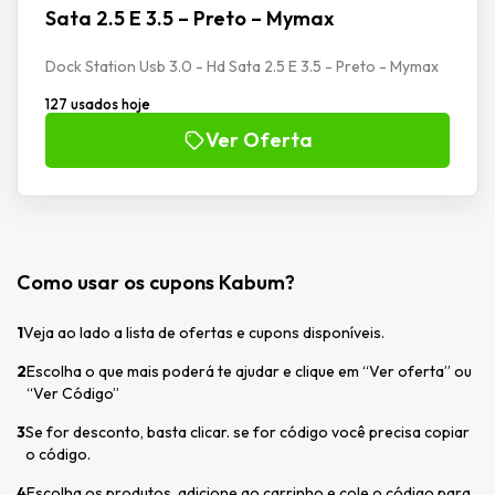
Sata 2.5 E 3.5 – Preto – Mymax
Dock Station Usb 3.0 - Hd Sata 2.5 E 3.5 - Preto - Mymax
127 usados hoje
Ver Oferta
Como usar os cupons Kabum?
1
Veja ao lado a lista de ofertas e cupons disponíveis.
2
Escolha o que mais poderá te ajudar e clique em “Ver oferta” ou
“Ver Código”
3
Se for desconto, basta clicar. se for código você precisa copiar
o código.
4
Escolha os produtos, adicione ao carrinho e cole o código para