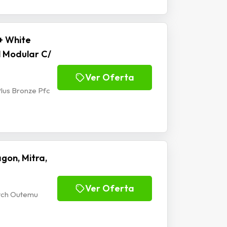
+ White
l Modular C/
Ver Oferta
lus Bronze Pfc
gon, Mitra,
Ver Oferta
itch Outemu