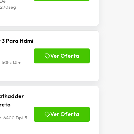
 De
p1270seg
 3 Para Hdmi
Ver Oferta
k 60hz 1.5m
athadder
Preto
Ver Oferta
, 6400 Dpi, 5