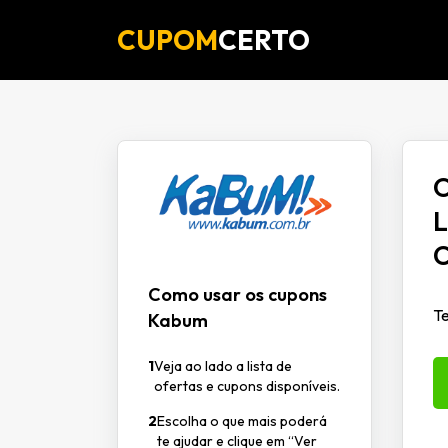
CUPOM
CERTO
O
L
C
Como usar os cupons
Te
Kabum
1
Veja ao lado a lista de
ofertas e cupons disponíveis.
2
Escolha o que mais poderá
te ajudar e clique em “Ver