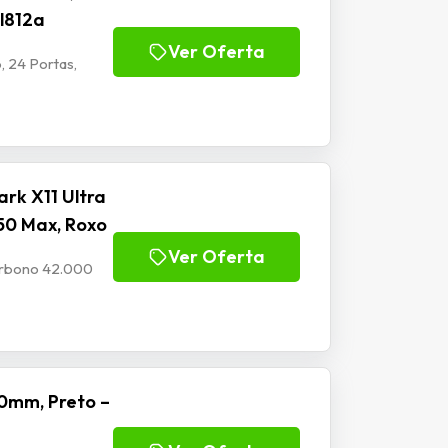
Jl812a
Ver Oferta
, 24 Portas,
rk X11 Ultra
50 Max, Roxo
Ver Oferta
Carbono 42.000
0mm, Preto –