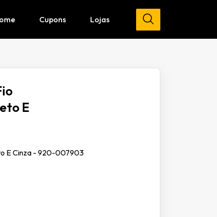
ome
Cupons
Lojas
io
eto E
eto E Cinza - 920-007903