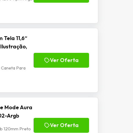
 Tela 11,6″
Ilustração,
Ver Oferta
m Caneta Para
se Mode Aura
02-Argb
Ver Oferta
rgb 120mm Preto