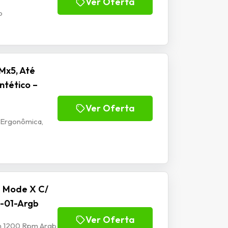
Ver Oferta
b
Mx5, Até
ntético –
Ver Oferta
 Ergonômica,
e Mode X C/
-01-Argb
Ver Oferta
mm 1200 Rpm Argb