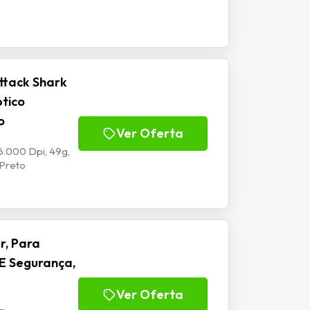
ttack Shark
ptico
o
Ver Oferta
6.000 Dpi, 49g,
 Preto
r, Para
E Segurança,
Ver Oferta