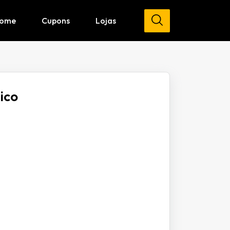
ome
Cupons
Lojas
ico