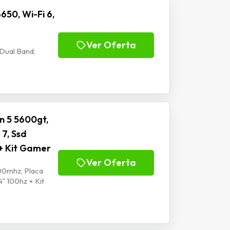
650, Wi-Fi 6,
Ver Oferta
 Dual Band,
n 5 5600gt,
7, Ssd
+ Kit Gamer
Ver Oferta
00mhz, Placa
" 100hz + Kit