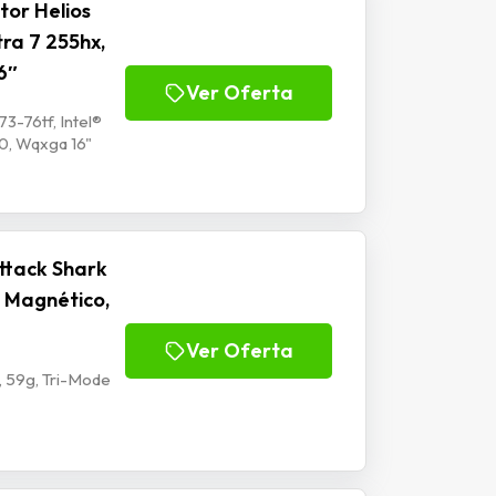
or Helios
tra 7 255hx,
6″
Ver Oferta
3-76tf, Intel®
0, Wqxga 16"
ttack Shark
 Magnético,
Ver Oferta
 59g, Tri-Mode