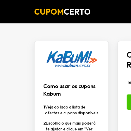
CUPOM
CERTO
O
R
T
Como usar os cupons
Kabum
1
Veja ao lado a lista de
ofertas e cupons disponíveis.
2
Escolha o que mais poderá
te ajudar e clique em “Ver