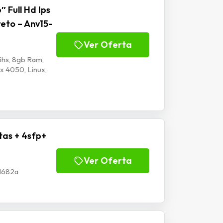
″ Full Hd Ips
reto – Anv15-
Ver Oferta
hs, 8gb Ram,
tx 4050, Linux,
tas + 4sfp+
Ver Oferta
Jl682a