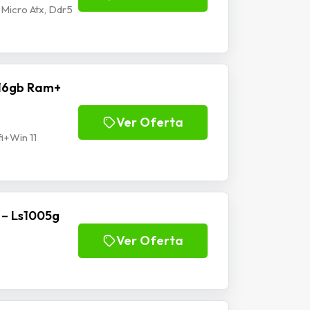
Micro Atx, Ddr5
 16gb Ram+
Ver Oferta
i+Win 11
 – Ls1005g
Ver Oferta