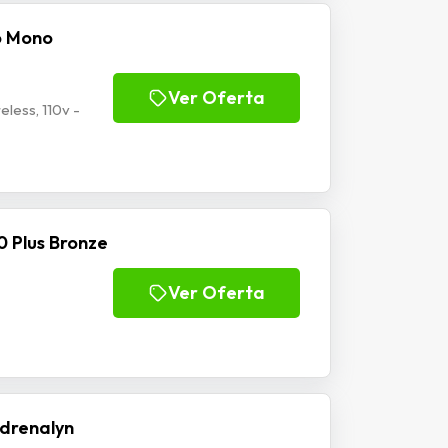
o Mono
Ver Oferta
less, 110v -
 Plus Bronze
Ver Oferta
drenalyn