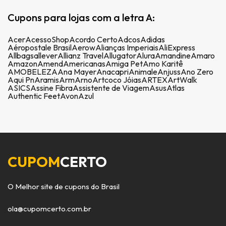
Cupons para lojas com a letra A:
Acer
AcessoShop
Acordo Certo
Adcos
Adidas
Aéropostale Brasil
Aerow
Alianças Imperiais
AliExpress
Allbags
allever
Allianz Travel
Allugator
Alura
Amandine
Amaro
Amazon
Amend
Americanas
Amiga Pet
Amo Karitê
AMOBELEZA
Ana Mayer
Anacapri
Animale
Anjuss
Ano Zero
Aqui Pn
Aramis
Arm
Arno
Artcoco Jóias
ARTEX
ArtWalk
ASICS
Assine Fibra
Assistente de Viagem
Asus
Atlas
Authentic Feet
Avon
Azul
CUPOM
CERTO
O Melhor site de cupons do Brasil
ola@cupomcerto.com.br