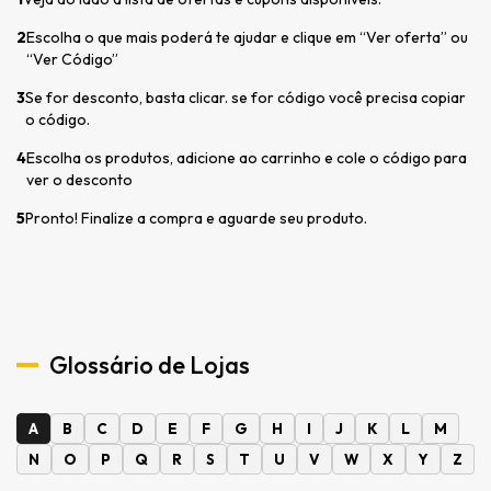
2
Escolha o que mais poderá te ajudar e clique em “Ver oferta” ou
“Ver Código”
3
Se for desconto, basta clicar. se for código você precisa copiar
o código.
4
Escolha os produtos, adicione ao carrinho e cole o código para
ver o desconto
5
Pronto! Finalize a compra e aguarde seu produto.
Glossário de Lojas
A
B
C
D
E
F
G
H
I
J
K
L
M
N
O
P
Q
R
S
T
U
V
W
X
Y
Z