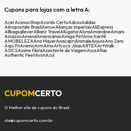
Cupons para lojas com a letra A:
Acer
AcessoShop
Acordo Certo
Adcos
Adidas
Aéropostale Brasil
Aerow
Alianças Imperiais
AliExpress
Allbags
allever
Allianz Travel
Allugator
Alura
Amandine
Amaro
Amazon
Amend
Americanas
Amiga Pet
Amo Karitê
AMOBELEZA
Ana Mayer
Anacapri
Animale
Anjuss
Ano Zero
Aqui Pn
Aramis
Arm
Arno
Artcoco Jóias
ARTEX
ArtWalk
ASICS
Assine Fibra
Assistente de Viagem
Asus
Atlas
Authentic Feet
Avon
Azul
CUPOM
CERTO
O Melhor site de cupons do Brasil
ola@cupomcerto.com.br