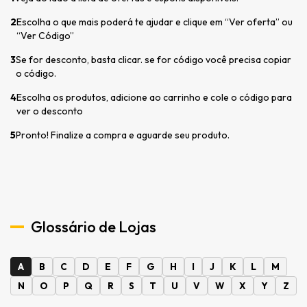
2
Escolha o que mais poderá te ajudar e clique em “Ver oferta” ou
“Ver Código”
3
Se for desconto, basta clicar. se for código você precisa copiar
o código.
4
Escolha os produtos, adicione ao carrinho e cole o código para
ver o desconto
5
Pronto! Finalize a compra e aguarde seu produto.
Glossário de Lojas
A
B
C
D
E
F
G
H
I
J
K
L
M
N
O
P
Q
R
S
T
U
V
W
X
Y
Z