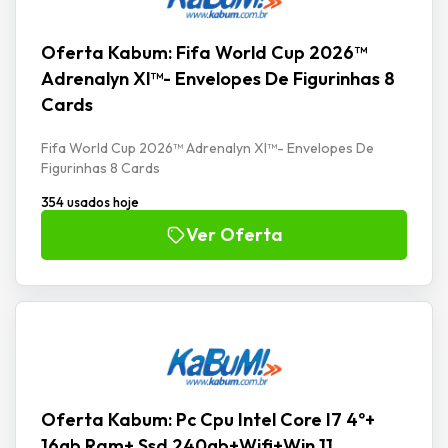
Oferta Kabum: Fifa World Cup 2026™
Adrenalyn Xl™- Envelopes De Figurinhas 8
Cards
Fifa World Cup 2026™ Adrenalyn Xl™- Envelopes De
Figurinhas 8 Cards
354 usados hoje
Ver Oferta
Oferta Kabum: Pc Cpu Intel Core I7 4º+
16gb Ram+ Ssd 240gb+Wifi+Win 11