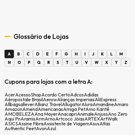
Glossário de Lojas
A
B
C
D
E
F
G
H
I
J
K
L
M
N
O
P
Q
R
S
T
U
V
W
X
Y
Z
Cupons para lojas com a letra A:
Acer
AcessoShop
Acordo Certo
Adcos
Adidas
Aéropostale Brasil
Aerow
Alianças Imperiais
AliExpress
Allbags
allever
Allianz Travel
Allugator
Alura
Amandine
Amaro
Amazon
Amend
Americanas
Amiga Pet
Amo Karitê
AMOBELEZA
Ana Mayer
Anacapri
Animale
Anjuss
Ano Zero
Aqui Pn
Aramis
Arm
Arno
Artcoco Jóias
ARTEX
ArtWalk
ASICS
Assine Fibra
Assistente de Viagem
Asus
Atlas
Authentic Feet
Avon
Azul