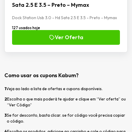
Sata 2.5 E 3.5 – Preto – Mymax
Dock Station Usb 3.0 - Hd Sata 2.5 E 3.5 - Preto - Mymax
127 usados hoje
Ver Oferta
Como usar os cupons Kabum?
1
Veja ao lado a lista de ofertas e cupons disponíveis.
2
Escolha o que mais poderá te ajudar e clique em “Ver oferta” ou
“Ver Código”
3
Se for desconto, basta clicar. se for código você precisa copiar
o código.
4
Escolha os produtos, adicione ao carrinho e cole o código para