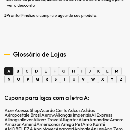
ver o desconto
5
Pronto! Finalize a compra e aguarde seu produto.
Glossário de Lojas
A
B
C
D
E
F
G
H
I
J
K
L
M
N
O
P
Q
R
S
T
U
V
W
X
Y
Z
Cupons para lojas com a letra A:
Acer
AcessoShop
Acordo Certo
Adcos
Adidas
Aéropostale Brasil
Aerow
Alianças Imperiais
AliExpress
Allbags
allever
Allianz Travel
Allugator
Alura
Amandine
Amaro
Amazon
Amend
Americanas
Amiga Pet
Amo Karitê
AMOBELEZA
Ana Mayer
Anacapri
Animale
Anjuss
Ano Zero