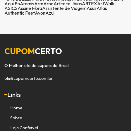
Aqui Pn
Aramis
Arm
Arno
Artcoco Jóias
ARTEX
ArtWalk
ASICS
Assine Fibra
Assistente de Viagem
Asus
Atlas
Authentic Feet
Avon
Azul
CUPOM
CERTO
O Melhor site de cupons do Brasil
ola@cupomcerto.com.br
Links
Home
Sobre
Loja Confiável