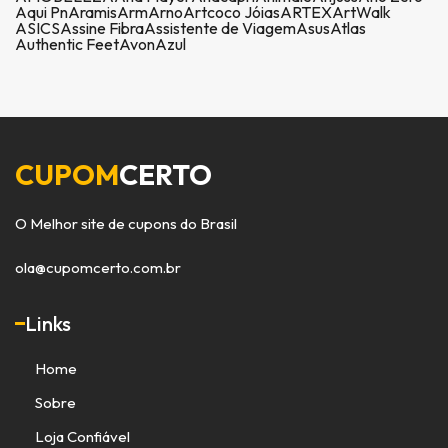
Aqui Pn
Aramis
Arm
Arno
Artcoco Jóias
ARTEX
ArtWalk
ASICS
Assine Fibra
Assistente de Viagem
Asus
Atlas
Authentic Feet
Avon
Azul
CUPOM
CERTO
O Melhor site de cupons do Brasil
ola@cupomcerto.com.br
Links
Home
Sobre
Loja Confiável