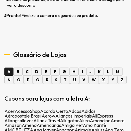
ver o desconto
5
Pronto! Finalize a compra e aguarde seu produto.
Glossário de Lojas
A
B
C
D
E
F
G
H
I
J
K
L
M
N
O
P
Q
R
S
T
U
V
W
X
Y
Z
Cupons para lojas com a letra A:
Acer
AcessoShop
Acordo Certo
Adcos
Adidas
Aéropostale Brasil
Aerow
Alianças Imperiais
AliExpress
Allbags
allever
Allianz Travel
Allugator
Alura
Amandine
Amaro
Amazon
Amend
Americanas
Amiga Pet
Amo Karitê
AMOBELEZA
Ana Mayer
Anacapri
Animale
Anjuss
Ano Zero