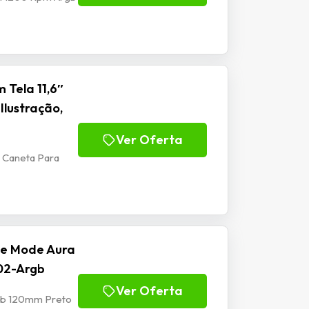
 Tela 11,6″
Ilustração,
Ver Oferta
m Caneta Para
se Mode Aura
02-Argb
Ver Oferta
rgb 120mm Preto