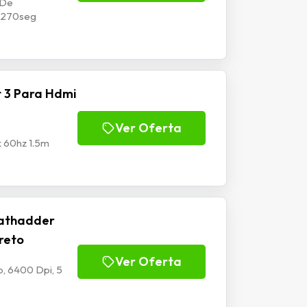
 De
p1270seg
 3 Para Hdmi
Ver Oferta
k 60hz 1.5m
athadder
Preto
Ver Oferta
, 6400 Dpi, 5