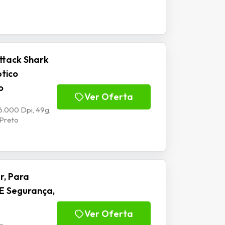
ttack Shark
ptico
o
Ver Oferta
6.000 Dpi, 49g,
 Preto
r, Para
E Segurança,
Ver Oferta