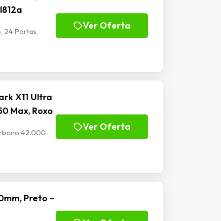
Jl812a
Ver Oferta
, 24 Portas,
rk X11 Ultra
50 Max, Roxo
Ver Oferta
Carbono 42.000
0mm, Preto –