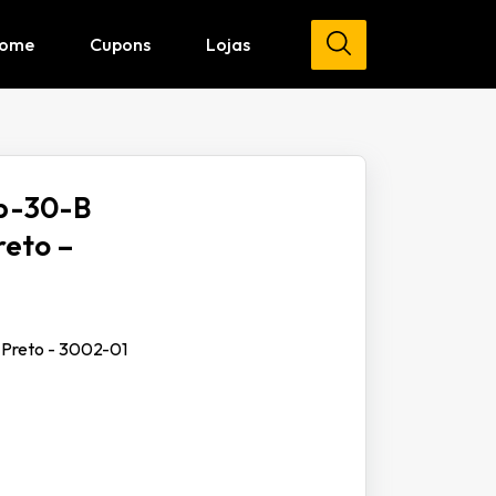
ome
Cupons
Lojas
sp-30-B
reto –
 Preto - 3002-01