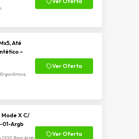
Ver Oferta
b
Mx5, Até
ntético –
Ver Oferta
 Ergonômica,
e Mode X C/
-01-Argb
Ver Oferta
mm 1200 Rpm Argb