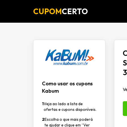
CUPOM
CERTO
O
S
3
Como usar os cupons
Ve
Kabum
1
Veja ao lado a lista de
ofertas e cupons disponíveis.
2
Escolha o que mais poderá
te ajudar e clique em “Ver