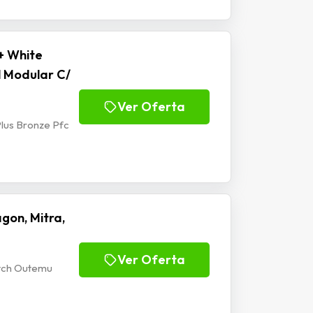
+ White
l Modular C/
Ver Oferta
lus Bronze Pfc
gon, Mitra,
Ver Oferta
itch Outemu