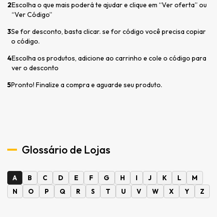
2
Escolha o que mais poderá te ajudar e clique em “Ver oferta” ou
“Ver Código”
3
Se for desconto, basta clicar. se for código você precisa copiar
o código.
4
Escolha os produtos, adicione ao carrinho e cole o código para
ver o desconto
5
Pronto! Finalize a compra e aguarde seu produto.
Glossário de Lojas
A
B
C
D
E
F
G
H
I
J
K
L
M
N
O
P
Q
R
S
T
U
V
W
X
Y
Z