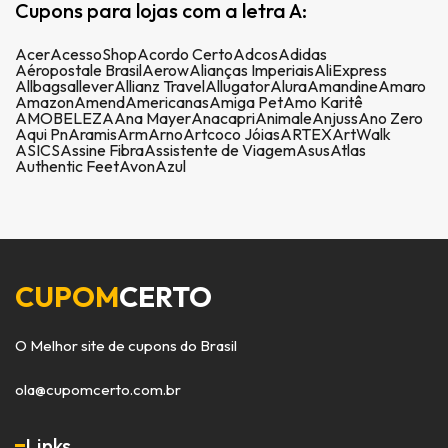
Cupons para lojas com a letra A:
Acer
AcessoShop
Acordo Certo
Adcos
Adidas
Aéropostale Brasil
Aerow
Alianças Imperiais
AliExpress
Allbags
allever
Allianz Travel
Allugator
Alura
Amandine
Amaro
Amazon
Amend
Americanas
Amiga Pet
Amo Karitê
AMOBELEZA
Ana Mayer
Anacapri
Animale
Anjuss
Ano Zero
Aqui Pn
Aramis
Arm
Arno
Artcoco Jóias
ARTEX
ArtWalk
ASICS
Assine Fibra
Assistente de Viagem
Asus
Atlas
Authentic Feet
Avon
Azul
CUPOM
CERTO
O Melhor site de cupons do Brasil
ola@cupomcerto.com.br
Links