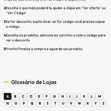
2
Escolha o que mais poderá te ajudar e clique em “Ver oferta” ou
“Ver Código”
3
Se for desconto, basta clicar. se for código você precisa copiar
o código.
4
Escolha os produtos, adicione ao carrinho e cole o código para
ver o desconto
5
Pronto! Finalize a compra e aguarde seu produto.
Glossário de Lojas
A
B
C
D
E
F
G
H
I
J
K
L
M
N
O
P
Q
R
S
T
U
V
W
X
Y
Z