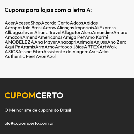
Cupons para lojas com a letra A:
Acer
AcessoShop
Acordo Certo
Adcos
Adidas
Aéropostale Brasil
Aerow
Alianças Imperiais
AliExpress
Allbags
allever
Allianz Travel
Allugator
Alura
Amandine
Amaro
Amazon
Amend
Americanas
Amiga Pet
Amo Karitê
AMOBELEZA
Ana Mayer
Anacapri
Animale
Anjuss
Ano Zero
Aqui Pn
Aramis
Arm
Arno
Artcoco Jóias
ARTEX
ArtWalk
ASICS
Assine Fibra
Assistente de Viagem
Asus
Atlas
Authentic Feet
Avon
Azul
CUPOM
CERTO
O Melhor site de cupons do Brasil
ola@cupomcerto.com.br