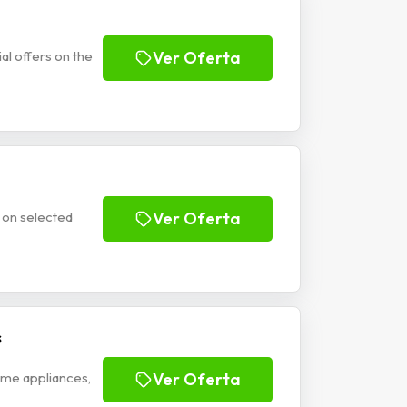
l offers on the
Ver Oferta
 on selected
Ver Oferta
s
ome appliances,
Ver Oferta