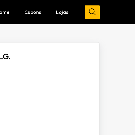
ome
Cupons
Lojas
LG.