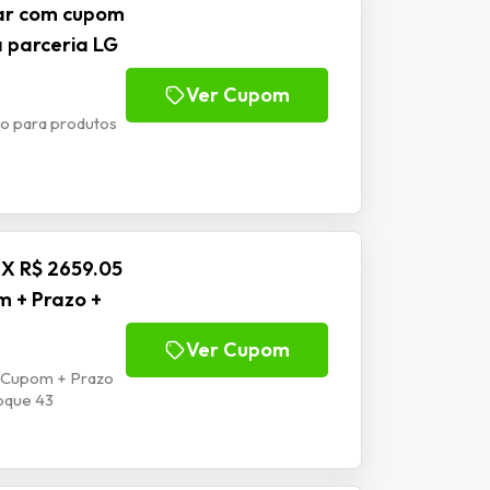
ear com cupom
a parceria LG
Ver Cupom
o para produtos
IX R$ 2659.05
m + Prazo +
Ver Cupom
| Cupom + Prazo
oque 43