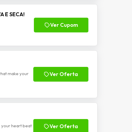
A E SECA!
Ver Cupom
 that make your
Ver Oferta
 your heart beat
Ver Oferta