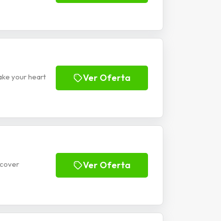
ake your heart
Ver Oferta
scover
Ver Oferta