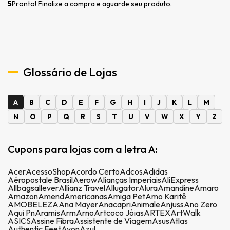
5
Pronto! Finalize a compra e aguarde seu produto.
Glossário de Lojas
A
B
C
D
E
F
G
H
I
J
K
L
M
N
O
P
Q
R
S
T
U
V
W
X
Y
Z
Cupons para lojas com a letra A:
Acer
AcessoShop
Acordo Certo
Adcos
Adidas
Aéropostale Brasil
Aerow
Alianças Imperiais
AliExpress
Allbags
allever
Allianz Travel
Allugator
Alura
Amandine
Amaro
Amazon
Amend
Americanas
Amiga Pet
Amo Karitê
AMOBELEZA
Ana Mayer
Anacapri
Animale
Anjuss
Ano Zero
Aqui Pn
Aramis
Arm
Arno
Artcoco Jóias
ARTEX
ArtWalk
ASICS
Assine Fibra
Assistente de Viagem
Asus
Atlas
Authentic Feet
Avon
Azul