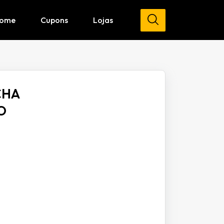
ome
Cupons
Lojas
CHA
O