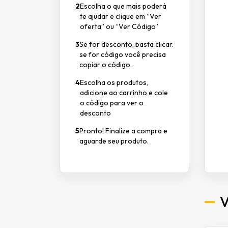
2
Escolha o que mais poderá
te ajudar e clique em “Ver
oferta” ou “Ver Código”
3
Se for desconto, basta clicar.
se for código você precisa
copiar o código.
4
Escolha os produtos,
adicione ao carrinho e cole
o código para ver o
desconto
5
Pronto! Finalize a compra e
aguarde seu produto.
V