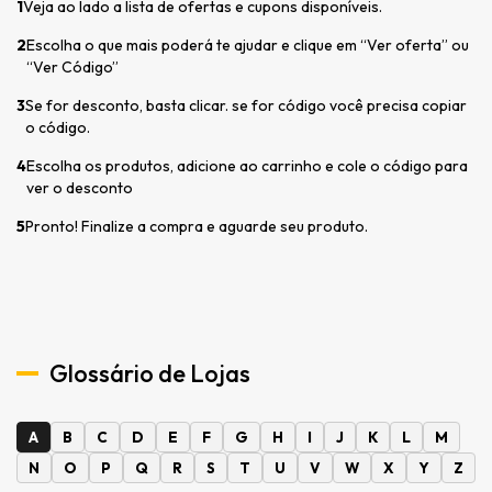
1
Veja ao lado a lista de ofertas e cupons disponíveis.
2
Escolha o que mais poderá te ajudar e clique em “Ver oferta” ou
“Ver Código”
3
Se for desconto, basta clicar. se for código você precisa copiar
o código.
4
Escolha os produtos, adicione ao carrinho e cole o código para
ver o desconto
5
Pronto! Finalize a compra e aguarde seu produto.
Glossário de Lojas
A
B
C
D
E
F
G
H
I
J
K
L
M
N
O
P
Q
R
S
T
U
V
W
X
Y
Z