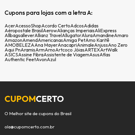
Cupons para lojas com a letra A:
Acer
AcessoShop
Acordo Certo
Adcos
Adidas
Aéropostale Brasil
Aerow
Alianças Imperiais
AliExpress
Allbags
allever
Allianz Travel
Allugator
Alura
Amandine
Amaro
Amazon
Amend
Americanas
Amiga Pet
Amo Karitê
AMOBELEZA
Ana Mayer
Anacapri
Animale
Anjuss
Ano Zero
Aqui Pn
Aramis
Arm
Arno
Artcoco Jóias
ARTEX
ArtWalk
ASICS
Assine Fibra
Assistente de Viagem
Asus
Atlas
Authentic Feet
Avon
Azul
CUPOM
CERTO
O Melhor site de cupons do Brasil
ola@cupomcerto.com.br