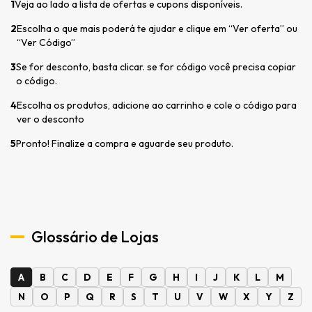
1
Veja ao lado a lista de ofertas e cupons disponíveis.
2
Escolha o que mais poderá te ajudar e clique em “Ver oferta” ou
“Ver Código”
3
Se for desconto, basta clicar. se for código você precisa copiar
o código.
4
Escolha os produtos, adicione ao carrinho e cole o código para
ver o desconto
5
Pronto! Finalize a compra e aguarde seu produto.
Glossário de Lojas
A
B
C
D
E
F
G
H
I
J
K
L
M
N
O
P
Q
R
S
T
U
V
W
X
Y
Z