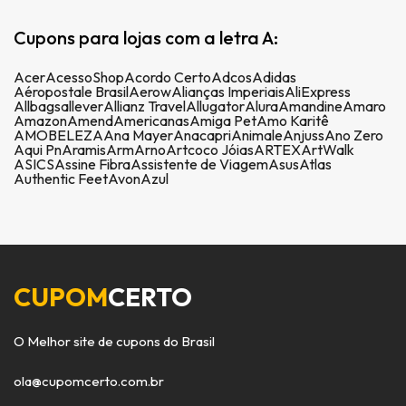
Cupons para lojas com a letra A:
Acer
AcessoShop
Acordo Certo
Adcos
Adidas
Aéropostale Brasil
Aerow
Alianças Imperiais
AliExpress
Allbags
allever
Allianz Travel
Allugator
Alura
Amandine
Amaro
Amazon
Amend
Americanas
Amiga Pet
Amo Karitê
AMOBELEZA
Ana Mayer
Anacapri
Animale
Anjuss
Ano Zero
Aqui Pn
Aramis
Arm
Arno
Artcoco Jóias
ARTEX
ArtWalk
ASICS
Assine Fibra
Assistente de Viagem
Asus
Atlas
Authentic Feet
Avon
Azul
CUPOM
CERTO
O Melhor site de cupons do Brasil
ola@cupomcerto.com.br