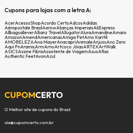
Cupons para lojas com a letra A:
Acer
AcessoShop
Acordo Certo
Adcos
Adidas
Aéropostale Brasil
Aerow
Alianças Imperiais
AliExpress
Allbags
allever
Allianz Travel
Allugator
Alura
Amandine
Amaro
Amazon
Amend
Americanas
Amiga Pet
Amo Karitê
AMOBELEZA
Ana Mayer
Anacapri
Animale
Anjuss
Ano Zero
Aqui Pn
Aramis
Arm
Arno
Artcoco Jóias
ARTEX
ArtWalk
ASICS
Assine Fibra
Assistente de Viagem
Asus
Atlas
Authentic Feet
Avon
Azul
CUPOM
CERTO
O Melhor site de cupons do Brasil
ola@cupomcerto.com.br