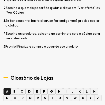
2
Escolha o que mais poderá te ajudar e clique em “Ver oferta” ou
“Ver Código”
3
Se for desconto, basta clicar. se for código você precisa copiar
o código.
4
Escolha os produtos, adicione ao carrinho e cole o código para
ver o desconto
5
Pronto! Finalize a compra e aguarde seu produto.
Glossário de Lojas
A
B
C
D
E
F
G
H
I
J
K
L
M
N
O
P
Q
R
S
T
U
V
W
X
Y
Z