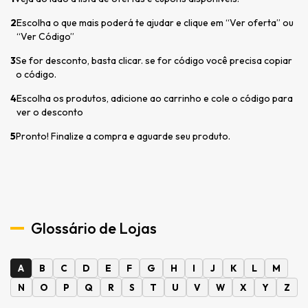
2
Escolha o que mais poderá te ajudar e clique em “Ver oferta” ou
“Ver Código”
3
Se for desconto, basta clicar. se for código você precisa copiar
o código.
4
Escolha os produtos, adicione ao carrinho e cole o código para
ver o desconto
5
Pronto! Finalize a compra e aguarde seu produto.
Glossário de Lojas
A
B
C
D
E
F
G
H
I
J
K
L
M
N
O
P
Q
R
S
T
U
V
W
X
Y
Z