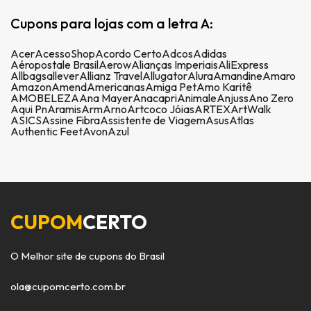
Cupons para lojas com a letra A:
Acer
AcessoShop
Acordo Certo
Adcos
Adidas
Aéropostale Brasil
Aerow
Alianças Imperiais
AliExpress
Allbags
allever
Allianz Travel
Allugator
Alura
Amandine
Amaro
Amazon
Amend
Americanas
Amiga Pet
Amo Karitê
AMOBELEZA
Ana Mayer
Anacapri
Animale
Anjuss
Ano Zero
Aqui Pn
Aramis
Arm
Arno
Artcoco Jóias
ARTEX
ArtWalk
ASICS
Assine Fibra
Assistente de Viagem
Asus
Atlas
Authentic Feet
Avon
Azul
CUPOM
CERTO
O Melhor site de cupons do Brasil
ola@cupomcerto.com.br