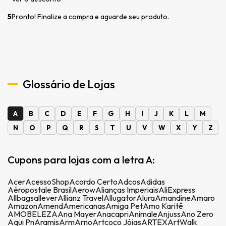
5
Pronto! Finalize a compra e aguarde seu produto.
Glossário de Lojas
A
B
C
D
E
F
G
H
I
J
K
L
M
N
O
P
Q
R
S
T
U
V
W
X
Y
Z
Cupons para lojas com a letra A:
Acer
AcessoShop
Acordo Certo
Adcos
Adidas
Aéropostale Brasil
Aerow
Alianças Imperiais
AliExpress
Allbags
allever
Allianz Travel
Allugator
Alura
Amandine
Amaro
Amazon
Amend
Americanas
Amiga Pet
Amo Karitê
AMOBELEZA
Ana Mayer
Anacapri
Animale
Anjuss
Ano Zero
Aqui Pn
Aramis
Arm
Arno
Artcoco Jóias
ARTEX
ArtWalk