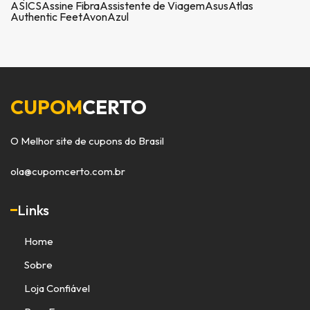
ASICS
Assine Fibra
Assistente de Viagem
Asus
Atlas
Authentic Feet
Avon
Azul
CUPOM
CERTO
O Melhor site de cupons do Brasil
ola@cupomcerto.com.br
Links
Home
Sobre
Loja Confiável